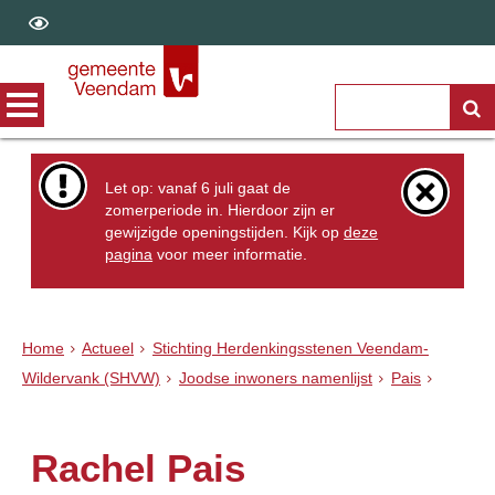
Let op: vanaf 6 juli gaat de
zomerperiode in. Hierdoor zijn er
gewijzigde openingstijden. Kijk op
deze
pagina
voor meer informatie.
Home
Actueel
Stichting Herdenkingsstenen Veendam-
Wildervank (SHVW)
Joodse inwoners namenlijst
Pais
Rachel Pais