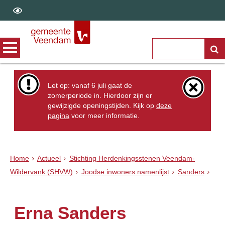
Let op: vanaf 6 juli gaat de
zomerperiode in. Hierdoor zijn er
gewijzigde openingstijden. Kijk op
deze
pagina
voor meer informatie.
Home
Actueel
Stichting Herdenkingsstenen Veendam-
Wildervank (SHVW)
Joodse inwoners namenlijst
Sanders
Erna Sanders