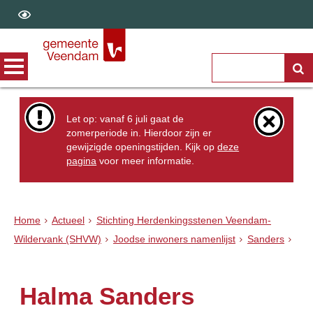
Let op: vanaf 6 juli gaat de
zomerperiode in. Hierdoor zijn er
gewijzigde openingstijden. Kijk op
deze
pagina
voor meer informatie.
Home
Actueel
Stichting Herdenkingsstenen Veendam-
Wildervank (SHVW)
Joodse inwoners namenlijst
Sanders
Halma Sanders