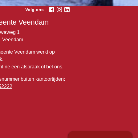
Volg ons
ente Veendam
lwaweg 1
L Veendam
eente Veendam werkt op
k.
nline een
afspraak
of bel ons.
snummer buiten kantoortijden:
52222