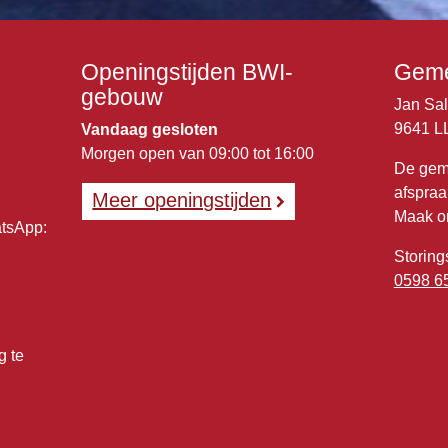
Openingstijden BWI-
Geme
gebouw
Jan Sa
9641 L
Vandaag gesloten
Morgen open van 09:00 tot 16:00
De gem
afspraa
Meer openingstijden
Maak o
atsApp:
Storing
0598 6
g te