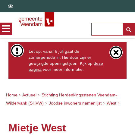
Let op: vanaf 6 juli gaat de
zomerperiode in. Hierdoor zijn er
gewijzigde openingstijden. Kijk op
deze
pagina
voor meer informatie.
Home
Actueel
Stichting Herdenkingsstenen Veendam-
Wildervank (SHVW)
Joodse inwoners namenlijst
West
Mietje West