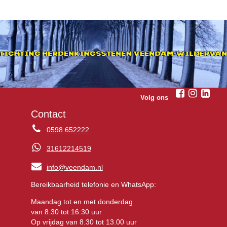
Volg ons
Contact
0598 652222
31612214519
info@veendam.nl
Bereikbaarheid telefonie en WhatsApp:
Maandag tot en met donderdag
van 8.30 tot 16:30 uur
Op vrijdag van 8.30 tot 13.00 uur