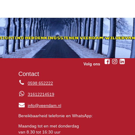
Volg ons
Contact
0598 652222
31612214519
info@veendam.nl
Bereikbaarheid telefonie en WhatsApp:
Maandag tot en met donderdag
van 8.30 tot 16:30 uur