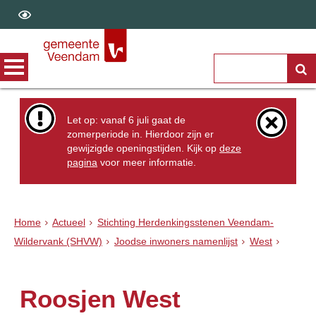
Let op: vanaf 6 juli gaat de
zomerperiode in. Hierdoor zijn er
gewijzigde openingstijden. Kijk op
deze
pagina
voor meer informatie.
Home
Actueel
Stichting Herdenkingsstenen Veendam-
Wildervank (SHVW)
Joodse inwoners namenlijst
West
Roosjen West