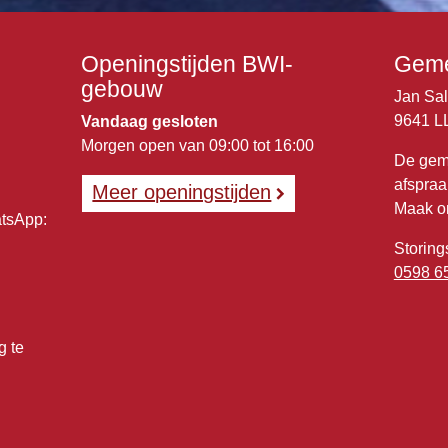
Openingstijden BWI-
Geme
gebouw
Jan Sa
9641 L
Vandaag gesloten
Morgen open van 09:00 tot 16:00
De gem
afspraa
Meer openingstijden
Maak o
atsApp:
Storing
0598 6
g te