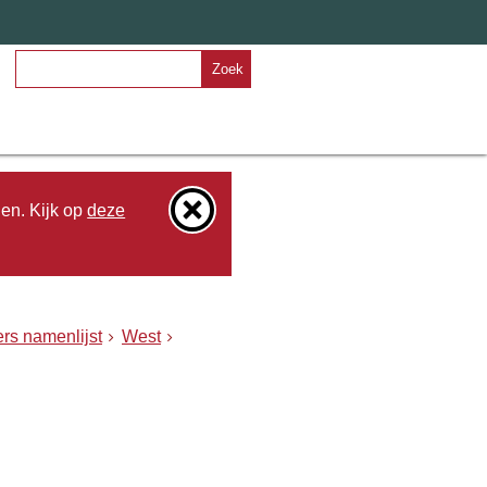
Zoek
den. Kijk op
deze
rs namenlijst
West