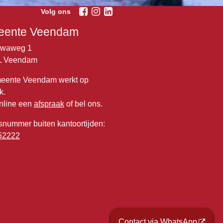
Volg ons
ente Veendam
lwaweg 1
L Veendam
eente Veendam werkt op
k.
nline een
afspraak
of bel ons.
snummer buiten kantoortijden:
52222
Contact via WhatsApp