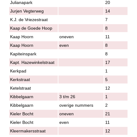
Julianapark
20
Jurjen Vegterweg
14
K.J. de Vriezestraat
7
Kaap de Goede Hoop
8
Kaap Hoorn
oneven
11
Kaap Hoorn
even
8
Kapiteinspark
8
Kapt. Hazewinkelstraat
17
Kerkpad
1
Kerkstraat
5
Ketelstraat
12
Kibbelgaarn
3 t/m 26
1
Kibbelgaarn
overige nummers
2
Kieler Bocht
oneven
21
Kieler Bocht
even
11
Kleermakersstraat
12