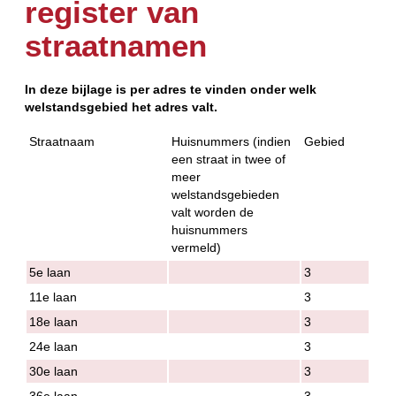
register van
straatnamen
In deze bijlage is per adres te vinden onder welk
welstandsgebied het adres valt.
Straatnaam
Huisnummers (indien
Gebied
een straat in twee of
meer
welstandsgebieden
valt worden de
huisnummers
vermeld)
5e laan
3
11e laan
3
18e laan
3
24e laan
3
30e laan
3
36e laan
3