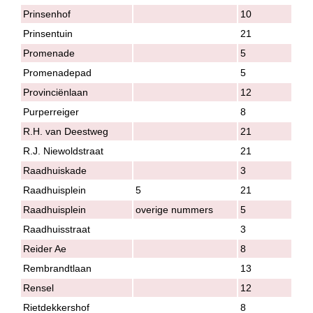
Prinsenhof
10
Prinsentuin
21
Promenade
5
Promenadepad
5
Provinciënlaan
12
Purperreiger
8
R.H. van Deestweg
21
R.J. Niewoldstraat
21
Raadhuiskade
3
Raadhuisplein
5
21
Raadhuisplein
overige nummers
5
Raadhuisstraat
3
Reider Ae
8
Rembrandtlaan
13
Rensel
12
Rietdekkershof
8