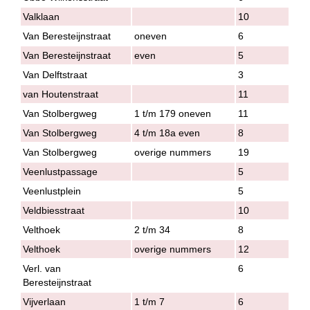
Valklaan
10
Van Beresteijnstraat
oneven
6
Van Beresteijnstraat
even
5
Van Delftstraat
3
van Houtenstraat
11
Van Stolbergweg
1 t/m 179 oneven
11
Van Stolbergweg
4 t/m 18a even
8
Van Stolbergweg
overige nummers
19
Veenlustpassage
5
Veenlustplein
5
Veldbiesstraat
10
Velthoek
2 t/m 34
8
Velthoek
overige nummers
12
Verl. van
6
Beresteijnstraat
Vijverlaan
1 t/m 7
6