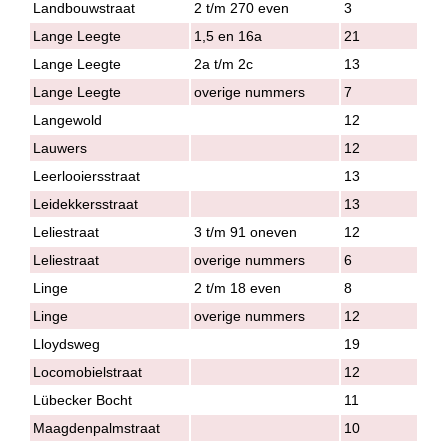
Landbouwstraat
2 t/m 270 even
3
Lange Leegte
1,5 en 16a
21
Lange Leegte
2a t/m 2c
13
Lange Leegte
overige nummers
7
Langewold
12
Lauwers
12
Leerlooiersstraat
13
Leidekkersstraat
13
Leliestraat
3 t/m 91 oneven
12
Leliestraat
overige nummers
6
Linge
2 t/m 18 even
8
Linge
overige nummers
12
Lloydsweg
19
Locomobielstraat
12
Lübecker Bocht
11
Maagdenpalmstraat
10