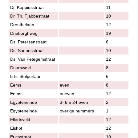
Dr. Koppiusstraat
11
Dr. Th. Tjabbestraat
10
Drenthelaan
12
Drieborghweg
19
Ds. Petersenstraat
6
Ds. Sannesstraat
10
Ds. Van Petegemstraat
12
Duurswold
8
E.E. Stolperlaan
6
Eems
even
8
Eems
oneven
12
Egypteneinde
3- t/m 24 even
2
Egypteneinde
overige nummers
1
Ellertsveld
12
Elshof
12
Ericastraat
10