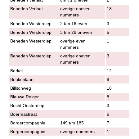
Beneden Verlaat
overige oneven
18
nummers
Beneden Westerdiep
2 t/m 16 even
3
Beneden Westerdiep
3 t/m 29 oneven
5
Beneden Westerdiep
overige even
1
nummers
Beneden Westerdiep
overige oneven
3
nummers
Berkel
12
Beukenlaan
8
Billitonweg
18
Blauwe Reiger
8
Bocht Oosterdiep
3
Boermastraat
6
Borgercompagnie
149 t/m 185
7
Borgercompagnie
overige nummers
1