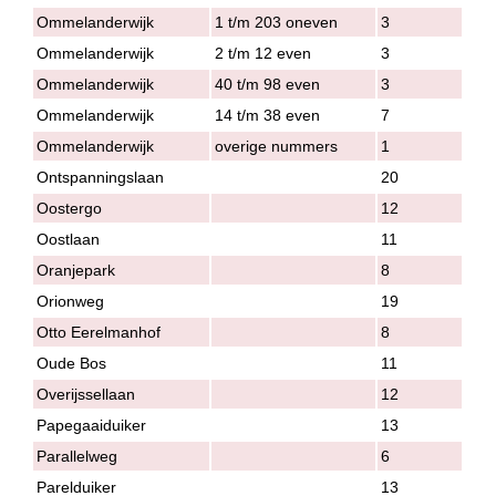
Ommelanderwijk
1 t/m 203 oneven
3
Ommelanderwijk
2 t/m 12 even
3
Ommelanderwijk
40 t/m 98 even
3
Ommelanderwijk
14 t/m 38 even
7
Ommelanderwijk
overige nummers
1
Ontspanningslaan
20
Oostergo
12
Oostlaan
11
Oranjepark
8
Orionweg
19
Otto Eerelmanhof
8
Oude Bos
11
Overijssellaan
12
Papegaaiduiker
13
Parallelweg
6
Parelduiker
13