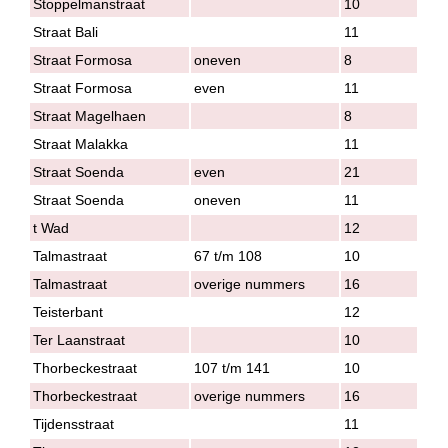
Stoppelmanstraat
10
Straat Bali
11
Straat Formosa
oneven
8
Straat Formosa
even
11
Straat Magelhaen
8
Straat Malakka
11
Straat Soenda
even
21
Straat Soenda
oneven
11
t Wad
12
Talmastraat
67 t/m 108
10
Talmastraat
overige nummers
16
Teisterbant
12
Ter Laanstraat
10
Thorbeckestraat
107 t/m 141
10
Thorbeckestraat
overige nummers
16
Tijdensstraat
11