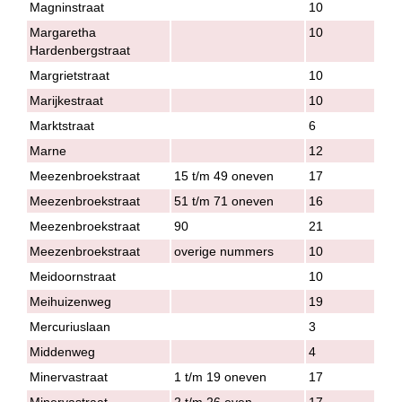
Magninstraat
10
Margaretha
10
Hardenbergstraat
Margrietstraat
10
Marijkestraat
10
Marktstraat
6
Marne
12
Meezenbroekstraat
15 t/m 49 oneven
17
Meezenbroekstraat
51 t/m 71 oneven
16
Meezenbroekstraat
90
21
Meezenbroekstraat
overige nummers
10
Meidoornstraat
10
Meihuizenweg
19
Mercuriuslaan
3
Middenweg
4
Minervastraat
1 t/m 19 oneven
17
Minervastraat
2 t/m 26 even
17