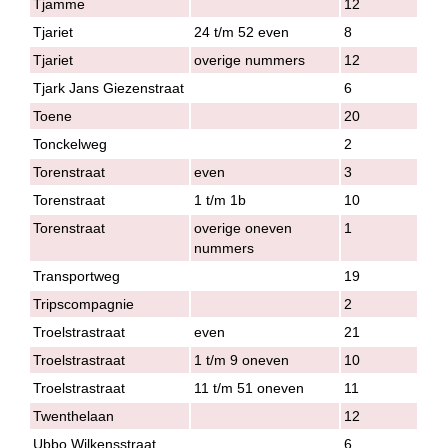
Tjamme
12
Tjariet
24 t/m 52 even
8
Tjariet
overige nummers
12
Tjark Jans Giezenstraat
6
Toene
20
Tonckelweg
2
Torenstraat
even
3
Torenstraat
1 t/m 1b
10
Torenstraat
overige oneven
1
nummers
Transportweg
19
Tripscompagnie
2
Troelstrastraat
even
21
Troelstrastraat
1 t/m 9 oneven
10
Troelstrastraat
11 t/m 51 oneven
11
Twenthelaan
12
Ubbo Wilkensstraat
6