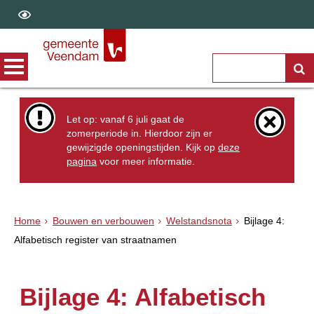
Let op: vanaf 6 juli gaat de
zomerperiode in. Hierdoor zijn er
gewijzigde openingstijden. Kijk op
deze
pagina
voor meer informatie.
Home
Bouwen en verbouwen
Welstandsnota
Bijlage 4:
Alfabetisch register van straatnamen
Bijlage 4: Alfabetisch