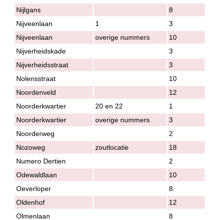
Nijlgans
8
Nijveenlaan
1
3
Nijveenlaan
overige nummers
10
Nijverheidskade
3
Nijverheidsstraat
3
Nolensstraat
10
Noordenveld
12
Noorderkwartier
20 en 22
1
Noorderkwartier
overige nummers
3
Noorderweg
2
Nozoweg
zoutlocatie
18
Numero Dertien
2
Odewaldlaan
10
Oeverloper
8
Oldenhof
12
Olmenlaan
8