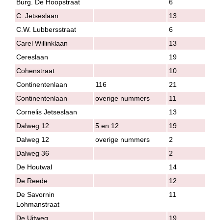
Burg. De Hoopstraat
6
C. Jetseslaan
13
C.W. Lubbersstraat
6
Carel Willinklaan
13
Cereslaan
19
Cohenstraat
10
Continentenlaan
116
21
Continentenlaan
overige nummers
11
Cornelis Jetseslaan
13
Dalweg 12
5 en 12
19
Dalweg 12
overige nummers
2
Dalweg 36
2
De Houtwal
14
De Reede
12
De Savornin
11
Lohmanstraat
De Uitweg
19