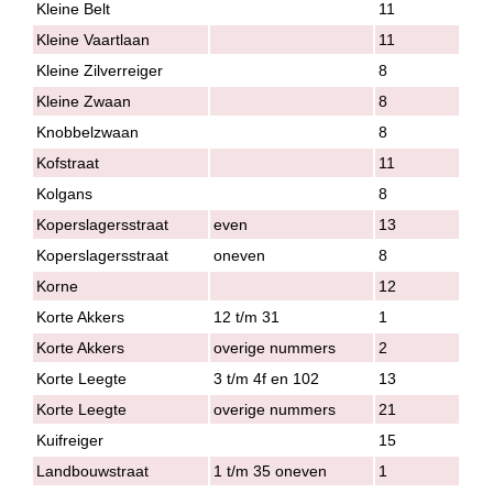
Kleine Belt
11
Kleine Vaartlaan
11
Kleine Zilverreiger
8
Kleine Zwaan
8
Knobbelzwaan
8
Kofstraat
11
Kolgans
8
Koperslagersstraat
even
13
Koperslagersstraat
oneven
8
Korne
12
Korte Akkers
12 t/m 31
1
Korte Akkers
overige nummers
2
Korte Leegte
3 t/m 4f en 102
13
Korte Leegte
overige nummers
21
Kuifreiger
15
Landbouwstraat
1 t/m 35 oneven
1