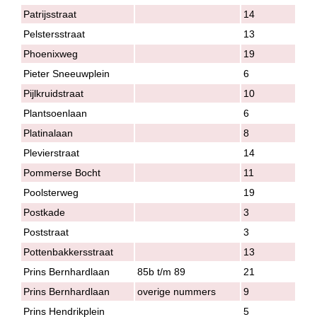
Patrijsstraat
14
Pelstersstraat
13
Phoenixweg
19
Pieter Sneeuwplein
6
Pijlkruidstraat
10
Plantsoenlaan
6
Platinalaan
8
Plevierstraat
14
Pommerse Bocht
11
Poolsterweg
19
Postkade
3
Poststraat
3
Pottenbakkersstraat
13
Prins Bernhardlaan
85b t/m 89
21
Prins Bernhardlaan
overige nummers
9
Prins Hendrikplein
5