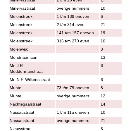
Minervastraat
overige nummers
10
Molenstreek
1 t/m 139 oneven
6
Molenstreek
2 t/m 314 even
21
Molenstreek
141 t/m 157 oneven
19
Molenstreek
316 t/m 270 even
10
Molenwijk
3
Mondriaanlaan
13
Mr. J.R.
6
Moddermanstraat
Mr. N.F. Wilkensstraat
6
Munte
73 t/m 79 oneven
8
Munte
overige nummers
12
Nachtegaalstraat
14
Nassaustraat
1 t/m 11a oneven
10
Nassaustraat
overige nummers
21
Nieuwstraat
6