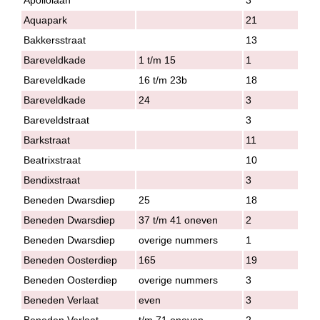
Aquapark
21
Bakkersstraat
13
Bareveldkade
1 t/m 15
1
Bareveldkade
16 t/m 23b
18
Bareveldkade
24
3
Bareveldstraat
3
Barkstraat
11
Beatrixstraat
10
Bendixstraat
3
Beneden Dwarsdiep
25
18
Beneden Dwarsdiep
37 t/m 41 oneven
2
Beneden Dwarsdiep
overige nummers
1
Beneden Oosterdiep
165
19
Beneden Oosterdiep
overige nummers
3
Beneden Verlaat
even
3
Beneden Verlaat
t/m 71 oneven
2