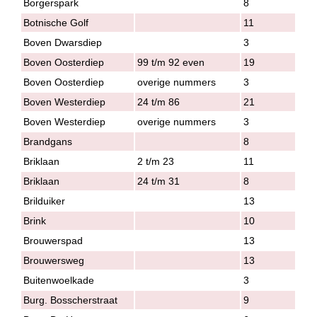
Borgerspark
8
Botnische Golf
11
Boven Dwarsdiep
3
Boven Oosterdiep
99 t/m 92 even
19
Boven Oosterdiep
overige nummers
3
Boven Westerdiep
24 t/m 86
21
Boven Westerdiep
overige nummers
3
Brandgans
8
Briklaan
2 t/m 23
11
Briklaan
24 t/m 31
8
Brilduiker
13
Brink
10
Brouwerspad
13
Brouwersweg
13
Buitenwoelkade
3
Burg. Bosscherstraat
9