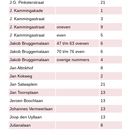
J.G. Pinksterstraat
21
J. Kammingakade
1
J. Kammingastraat
3
J. Kammingastraat
oneven
9
J. Kammingastraat
even
5
Jakob Bruggemalaan
47 t/m 63 oveven
6
Jakob Bruggemalaan
70 t/m 76 even
6
Jakob Bruggemalaan
overige nummers
4
Jan Altinkhof
8
Jan Kokweg
2
Jan Salwaplein
21
Jan Tooroplaan
13
Jeroen Boschlaan
13
Johannes Vermeerlaan
13
Joop den Uyllaan
13
Julianalaan
8