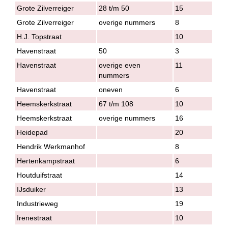
Grote Zilverreiger
28 t/m 50
15
Grote Zilverreiger
overige nummers
8
H.J. Topstraat
10
Havenstraat
50
3
Havenstraat
overige even
11
nummers
Havenstraat
oneven
6
Heemskerkstraat
67 t/m 108
10
Heemskerkstraat
overige nummers
16
Heidepad
20
Hendrik Werkmanhof
8
Hertenkampstraat
6
Houtduifstraat
14
IJsduiker
13
Industrieweg
19
Irenestraat
10