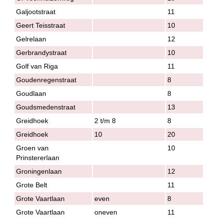
Galjootstraat
11
Geert Teisstraat
10
Gelrelaan
12
Gerbrandystraat
10
Golf van Riga
11
Goudenregenstraat
8
Goudlaan
8
Goudsmedenstraat
13
Greidhoek
2 t/m 8
8
Greidhoek
10
20
Groen van
10
Prinstererlaan
Groningenlaan
12
Grote Belt
11
Grote Vaartlaan
even
8
Grote Vaartlaan
oneven
11