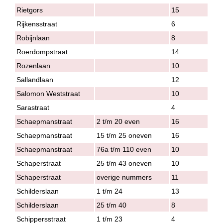
Rietgors
15
Rijkensstraat
6
Robijnlaan
8
Roerdompstraat
14
Rozenlaan
10
Sallandlaan
12
Salomon Weststraat
10
Sarastraat
4
Schaepmanstraat
2 t/m 20 even
16
Schaepmanstraat
15 t/m 25 oneven
16
Schaepmanstraat
76a t/m 110 even
10
Schaperstraat
25 t/m 43 oneven
10
Schaperstraat
overige nummers
11
Schilderslaan
1 t/m 24
13
Schilderslaan
25 t/m 40
8
Schippersstraat
1 t/m 23
4