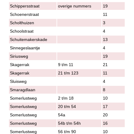
Schippersstraat
overige nummers
19
Schoenerstraat
11
Scholthuizen
3
Schoolstraat
4
Schuitemakerskade
13
Sinnegeslaantje
4
Siriusweg
19
Skagerrak
9 t/m 11
21
Skagerrak
21 t/m 123
11
Sluisweg
4
Smaragdlaan
8
Somerlustweg
2 t/m 18
10
Somerlustweg
20 t/m 54
17
Somerlustweg
54a
20
Somerlustweg
54b t/m 54h
16
Somerlustweg
56 t/m 90
10