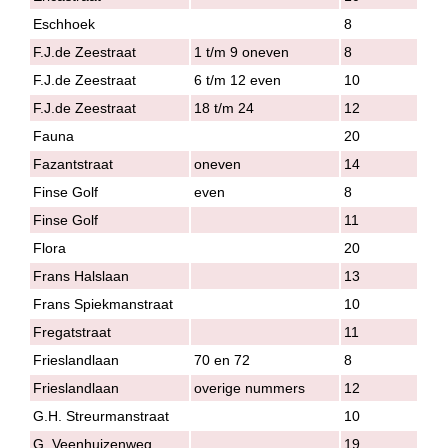
Eschhoek
8
F.J.de Zeestraat
1 t/m 9 oneven
8
F.J.de Zeestraat
6 t/m 12 even
10
F.J.de Zeestraat
18 t/m 24
12
Fauna
20
Fazantstraat
oneven
14
Finse Golf
even
8
Finse Golf
11
Flora
20
Frans Halslaan
13
Frans Spiekmanstraat
10
Fregatstraat
11
Frieslandlaan
70 en 72
8
Frieslandlaan
overige nummers
12
G.H. Streurmanstraat
10
G. Veenhuizenweg
19