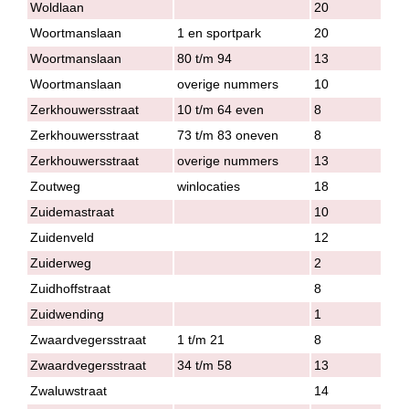
Woldlaan
20
Woortmanslaan
1 en sportpark
20
Woortmanslaan
80 t/m 94
13
Woortmanslaan
overige nummers
10
Zerkhouwersstraat
10 t/m 64 even
8
Zerkhouwersstraat
73 t/m 83 oneven
8
Zerkhouwersstraat
overige nummers
13
Zoutweg
winlocaties
18
Zuidemastraat
10
Zuidenveld
12
Zuiderweg
2
Zuidhoffstraat
8
Zuidwending
1
Zwaardvegersstraat
1 t/m 21
8
Zwaardvegersstraat
34 t/m 58
13
Zwaluwstraat
14