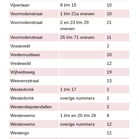
Vijverlaan
8 t/m 15
10
Voormolenstraat
1 t/m 21a oneven
10
Voormolenstraat
2 en 23 t/m 29
21
oneven
Voormolenstraat
25 t/m 71 oneven
11
Vosseveld
2
Vredenrustlaan
10
Vredewold
12
Vrijheidsweg
19
Weeversstraat
13
Westerbrink
1 t/m 17
1
Westerbrink
overige nummers
2
Westerdiepsterdallen
2
Westereems
1 t/m en 20 t/m 26
8
Westereems
overige nummers
12
Westergo
12