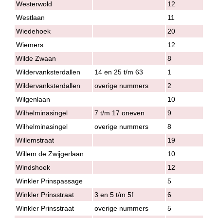
Westerwold
12
Westlaan
11
Wiedehoek
20
Wiemers
12
Wilde Zwaan
8
Wildervanksterdallen
14 en 25 t/m 63
1
Wildervanksterdallen
overige nummers
2
Wilgenlaan
10
Wilhelminasingel
7 t/m 17 oneven
9
Wilhelminasingel
overige nummers
8
Willemstraat
19
Willem de Zwijgerlaan
10
Windshoek
12
Winkler Prinspassage
5
Winkler Prinsstraat
3 en 5 t/m 5f
6
Winkler Prinsstraat
overige nummers
5