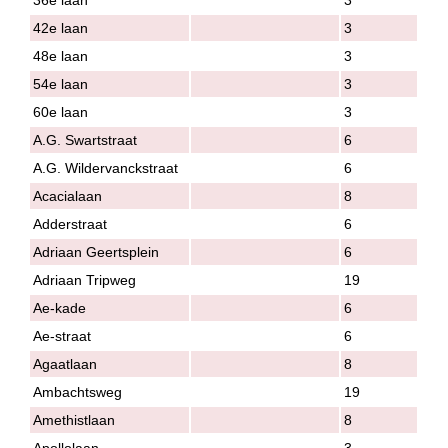
42e laan
3
48e laan
3
54e laan
3
60e laan
3
A.G. Swartstraat
6
A.G. Wildervanckstraat
6
Acacialaan
8
Adderstraat
6
Adriaan Geertsplein
6
Adriaan Tripweg
19
Ae-kade
6
Ae-straat
6
Agaatlaan
8
Ambachtsweg
19
Amethistlaan
8
Apollolaan
3