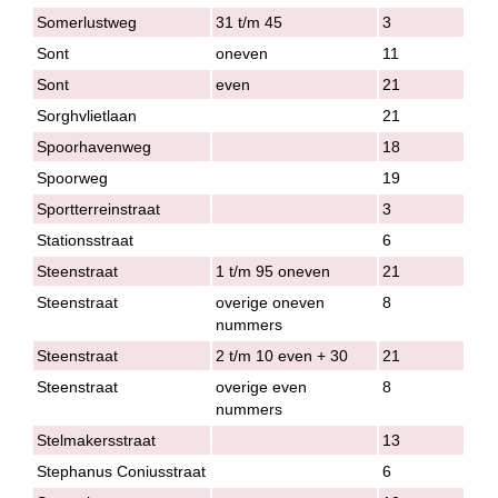
Somerlustweg
31 t/m 45
3
Sont
oneven
11
Sont
even
21
Sorghvlietlaan
21
Spoorhavenweg
18
Spoorweg
19
Sportterreinstraat
3
Stationsstraat
6
Steenstraat
1 t/m 95 oneven
21
Steenstraat
overige oneven
8
nummers
Steenstraat
2 t/m 10 even + 30
21
Steenstraat
overige even
8
nummers
Stelmakersstraat
13
Stephanus Coniusstraat
6