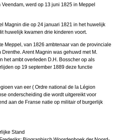
 Veendam, werd op 13 juni 1825 in Meppel
 Magnin die op 24 januari 1821 in het huwelijk
dit huwelijk kwamen drie kinderen voort.
 te Meppel, van 1826 ambtenaar van de provinciale
van Drenthe. Arent Magnin was gehuwd met M.
in het ambt overleden D.H. Bosscher op als
erlijden op 19 september 1889 deze functie
egioen van eer ( Ordre national de la Légion
se onderscheiding die wordt uitgereikt voor
d aan de Franse natie op militair of burgerlijk
lijke Stand
. Frederiks: Biographisch Woordenboek der Noord-