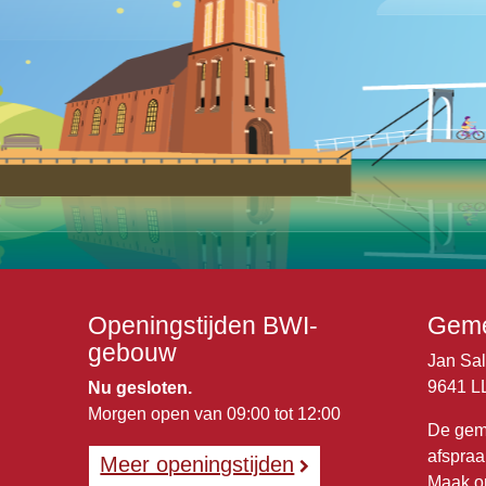
Openingstijden BWI-
Geme
gebouw
Jan Sa
9641 L
Nu gesloten.
Morgen open van 09:00 tot 12:00
De gem
afspraa
Meer openingstijden
Maak o