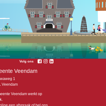
Volg ons
ente Veendam
lwaweg 1
L Veendam
eente Veendam werkt op
k.
nline een
afspraak
of bel ons.