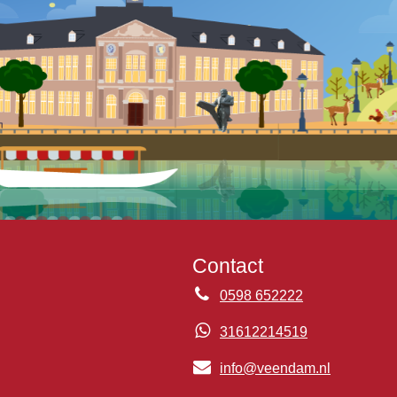
Contact
0598 652222
31612214519
info@veendam.nl