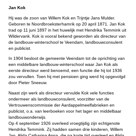
Jan Kok
Hij was de zoon van Willem Kok en Trijntje Jans Mulder.
Geboren te Noordbroeksterhamrik op 20 april 1871. Jan Kok
trad op 11 juni 1897 in het huwelijk met Hendrika Temmink uit
Wildervank. Kok is vooral bekend geworden als directeur van
de landbouw-winterschool te Veendam, landbouwconsulent
en publicist.
In 1904 besloot de gemeente Veendam tot de oprichting van
een middelbare landbouw-winterschool waar Jan Kok als
eerste directeur werd benoemd, een functie die hij tot 1936
zou vervullen. Toen hij met pensioen ging werd hij opgevolgd
door Pieter Sneeuw.
Naast zijn werk als directeur vervulde Kok vele functies
ondermeer als landbouwconsulent, voorzitter van de
Vertrouwenscommissie der Aardappelmeelfabrieken en
publicist, o.a. van leerboeken voor het lager en middelbaar
landbouwonderwijs.
Op 4 september 1926 overleed vroegtijdig zijn echtgenote
Hendrika Temmink. Zij hadden samen drie kinderen, Willem
Jan, Alida Catharina Anna, die na korte tijd overleed en Alida