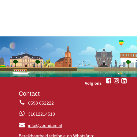
Volg ons
Contact
0598 652222
31612214519
info@veendam.nl
Bereikbaarheid telefonie en WhatsApp: