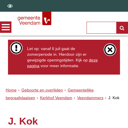
Let op: vanaf 6 juli gaat de
zomerperiode in. Hierdoor zijn er
gewijzigde openingstijden. Kijk op
deze
pagina
voor meer informatie.
Home
Geboorte en overlijden
Gemeentelijke
begraafplaatsen
Kerkhof Veendam
Veendammers
J. Kok
J. Kok