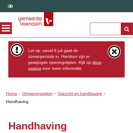
Let op: vanaf 6 juli gaat de
zomerperiode in. Hierdoor zijn er
gewijzigde openingstijden. Kijk op
deze
pagina
voor meer informatie.
Home
Omgevingsplein
Toezicht en handhaving
Handhaving
Handhaving