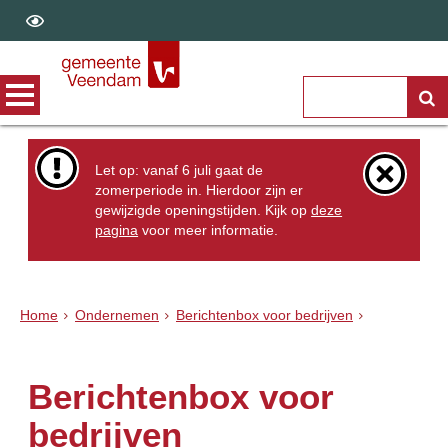
Let op: vanaf 6 juli gaat de
zomerperiode in. Hierdoor zijn er
gewijzigde openingstijden. Kijk op
deze
pagina
voor meer informatie.
Home
Ondernemen
Berichtenbox voor bedrijven
Berichtenbox voor
bedrijven