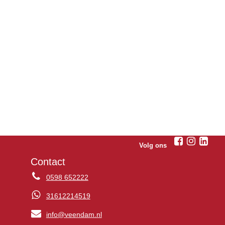
Volg ons
Contact
0598 652222
31612214519
info@veendam.nl