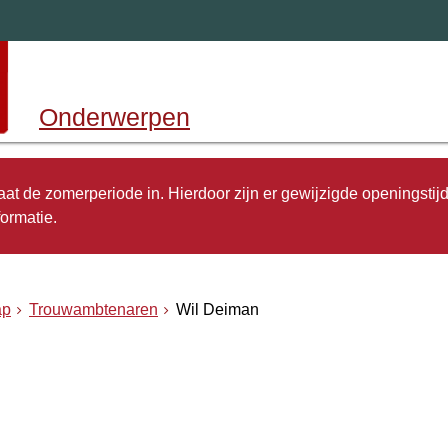
Onderwerpen
 gaat de zomerperiode in. Hierdoor zijn er gewijzigde openingstij
ormatie.
ap
Trouwambtenaren
Wil Deiman