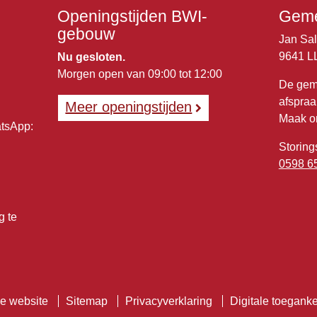
Openingstijden BWI-
Geme
gebouw
Jan Sa
9641 L
Nu gesloten.
Morgen open van 09:00 tot 12:00
De gem
afspraa
Meer openingstijden
Maak o
atsApp:
Storing
0598 6
g te
e website
Sitemap
Privacyverklaring
Digitale toeganke