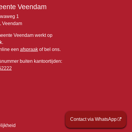
ente Veendam
lwaweg 1
L Veendam
eente Veendam werkt op
k.
nline een
afspraak
of bel ons.
snummer buiten kantoortijden:
52222
Contact via WhatsApp
lijkheid