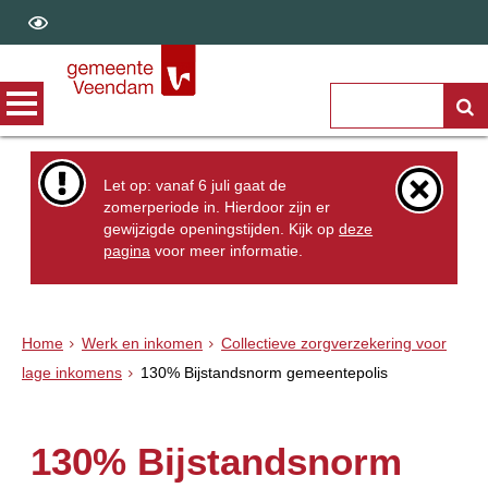
Let op: vanaf 6 juli gaat de
zomerperiode in. Hierdoor zijn er
gewijzigde openingstijden. Kijk op
deze
pagina
voor meer informatie.
Home
Werk en inkomen
Collectieve zorgverzekering voor
lage inkomens
130% Bijstandsnorm gemeentepolis
130% Bijstandsnorm