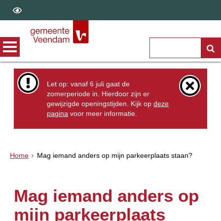
Let op: vanaf 6 juli gaat de
zomerperiode in. Hierdoor zijn er
gewijzigde openingstijden. Kijk op
deze
pagina
voor meer informatie.
Home
Mag iemand anders op mijn parkeerplaats staan?
Mag iemand anders op
mijn parkeerplaats