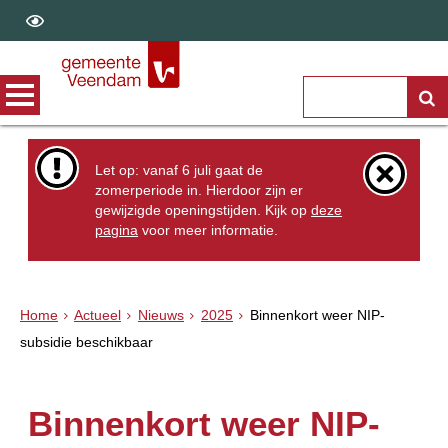
Let op: vanaf 6 juli gaat de
zomerperiode in. Hierdoor zijn er
gewijzigde openingstijden. Kijk op
deze
pagina
voor meer informatie.
Home
Actueel
Nieuws
2025
Binnenkort weer NIP-
subsidie beschikbaar
Binnenkort weer NIP-