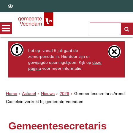
Let op: vanaf 6 juli gaat de
zomerperiode in. Hierdoor zijn er
gewijzigde openingstijden. Kijk op
deze
pagina
voor meer informatie.
Home
Actueel
Nieuws
2026
Gemeentesecretaris Arend
Castelein vertrekt bij gemeente Veendam
Gemeentesecretaris