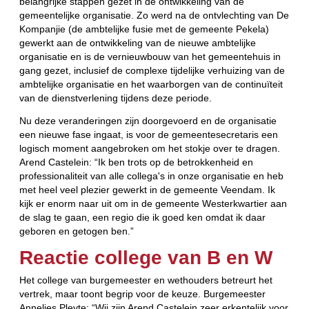
belangrijke stappen gezet in de ontwikkeling van de
gemeentelijke organisatie. Zo werd na de ontvlechting van De
Kompanjie (de ambtelijke fusie met de gemeente Pekela)
gewerkt aan de ontwikkeling van de nieuwe ambtelijke
organisatie en is de vernieuwbouw van het gemeentehuis in
gang gezet, inclusief de complexe tijdelijke verhuizing van de
ambtelijke organisatie en het waarborgen van de continuïteit
van de dienstverlening tijdens deze periode.
Nu deze veranderingen zijn doorgevoerd en de organisatie
een nieuwe fase ingaat, is voor de gemeentesecretaris een
logisch moment aangebroken om het stokje over te dragen.
Arend Castelein: “Ik ben trots op de betrokkenheid en
professionaliteit van alle collega's in onze organisatie en heb
met heel veel plezier gewerkt in de gemeente Veendam. Ik
kijk er enorm naar uit om in de gemeente Westerkwartier aan
de slag te gaan, een regio die ik goed ken omdat ik daar
geboren en getogen ben.”
Reactie college van B en W
Het college van burgemeester en wethouders betreurt het
vertrek, maar toont begrip voor de keuze. Burgemeester
Annelies Pleyte: “Wij zijn Arend Castelein zeer erkentelijk voor