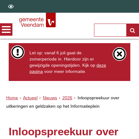
Let op: vanaf 6 juli gaat de
zomerperiode in. Hierdoor zijn er
gewijzigde openingstijden. Kijk op
deze
pagina
voor meer informatie.
Home
Actueel
Nieuws
2026
Inloopspreekuur over
uitkeringen en geldzaken op het Informatieplein
Inloopspreekuur over