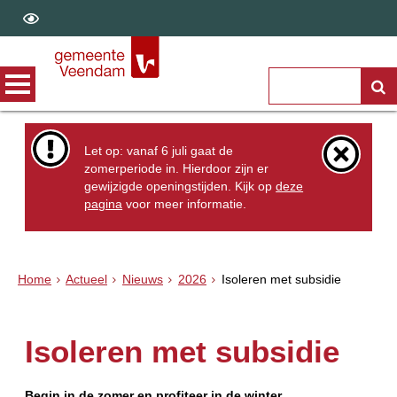
Let op: vanaf 6 juli gaat de
zomerperiode in. Hierdoor zijn er
gewijzigde openingstijden. Kijk op
deze
pagina
voor meer informatie.
Home
Actueel
Nieuws
2026
Isoleren met subsidie
Isoleren met subsidie
Begin in de zomer en profiteer in de winter