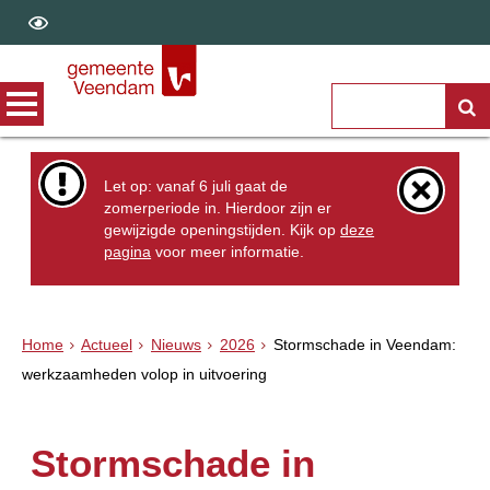
Let op: vanaf 6 juli gaat de
zomerperiode in. Hierdoor zijn er
gewijzigde openingstijden. Kijk op
deze
pagina
voor meer informatie.
Home
Actueel
Nieuws
2026
Stormschade in Veendam:
werkzaamheden volop in uitvoering
Stormschade in