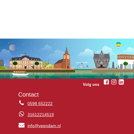
Volg ons
Contact
0598 652222
31612214519
info@veendam.nl