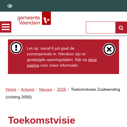
Let op: vanaf 6 juli gaat de
zomerperiode in. Hierdoor zijn er
gewijzigde openingstijden. Kijk op
deze
pagina
voor meer informatie.
Home
Actueel
Nieuws
2026
Toekomstvisie Zuidwending
(richting 2050)
Toekomstvisie