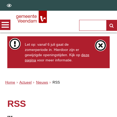
Let op: vanaf 6 juli gaat de
zomerperiode in. Hierdoor zijn er
gewijzigde openingstijden. Kijk op
deze
pagina
voor meer informatie.
Home
Actueel
Nieuws
RSS
RSS
rss