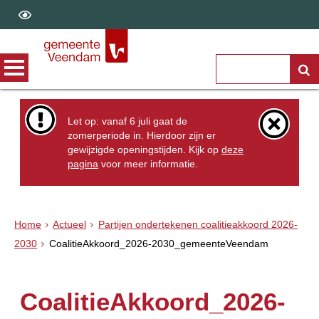
Let op: vanaf 6 juli gaat de
zomerperiode in. Hierdoor zijn er
gewijzigde openingstijden. Kijk op
deze
pagina
voor meer informatie.
Home
Actueel
Partijen ondertekenen coalitieakkoord 2026-
2030
CoalitieAkkoord_2026-2030_gemeenteVeendam
CoalitieAkkoord_2026-