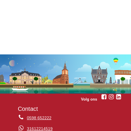
Volg ons
Contact
0598 652222
31612214519