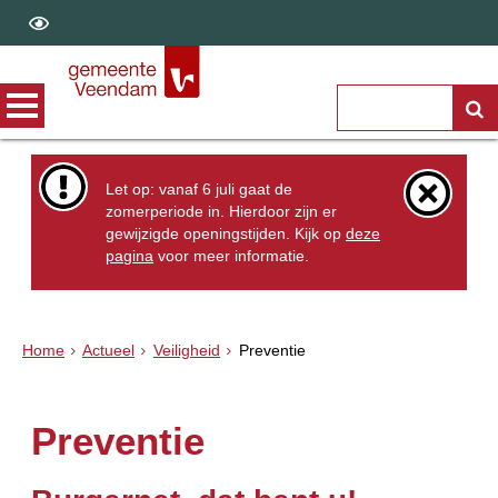
Let op: vanaf 6 juli gaat de
zomerperiode in. Hierdoor zijn er
gewijzigde openingstijden. Kijk op
deze
pagina
voor meer informatie.
Home
Actueel
Veiligheid
Preventie
Preventie