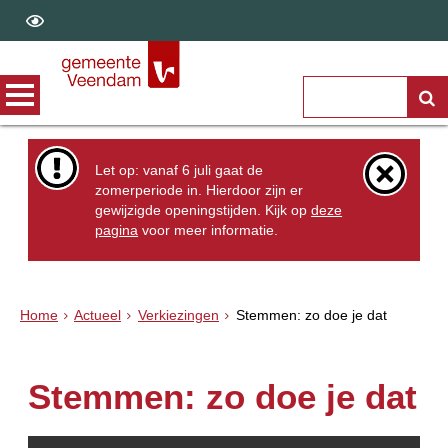
Let op: vanaf 6 juli gaat de
zomerperiode in. Hierdoor zijn er
gewijzigde openingstijden. Kijk op
deze
pagina
voor meer informatie.
Home
Actueel
Verkiezingen
Stemmen: zo doe je dat
Stemmen: zo doe je dat