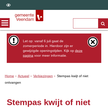
Let op: vanaf 6 juli gaat de
zomerperiode in. Hierdoor zijn er
gewijzigde openingstijden. Kijk op
deze
pagina
voor meer informatie.
Home
Actueel
Verkiezingen
Stempas kwijt of niet
ontvangen
Stempas kwijt of niet