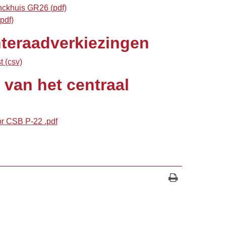
ckhuis GR26 (pdf)
pdf)
nteraadverkiezingen
 (csv)
 van het centraal
or CSB P-22 .pdf