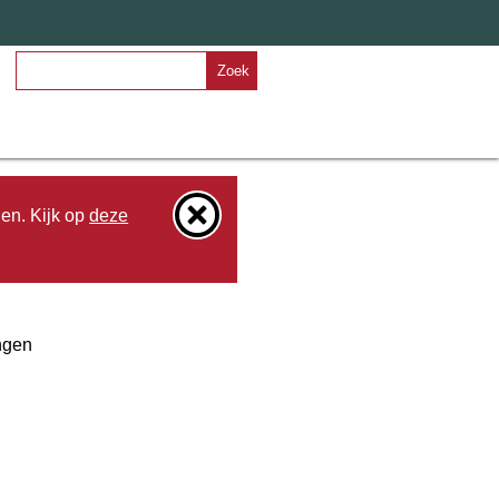
Zoek
den. Kijk op
deze
ngen