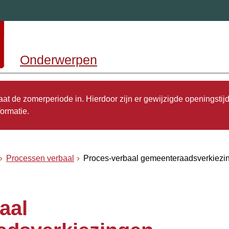
Onderwerpen
 gaat de zomerperiode in. Hierdoor zijn er gewijzigde openingstij
ormatie.
Processen verbaal
Proces-verbaal gemeenteraadsverkiezi
aal