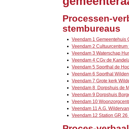
gemeentera
Processen-ver
stembureaus
Veendam 1 Gemeentehuis GR 
Veendam 2 Cultuurcentrum v
Veendam 3 Waterschap Hunze
Veendam 4 CGv de Kandelaar
Veendam 5 Sporthal de Hoog
Veendam 6 Sporthal Wilderv
Veendam 7 Grote kerk Wilder
Veendam 8 Dorpshuis de Mol
Veendam 9 Dorpshuis Borger
Veendam 10 Woonzorgcentrum
Veendam 11 A.G. Wildervanck
Veendam 12 Station GR 26 ee
Proces-verbaal