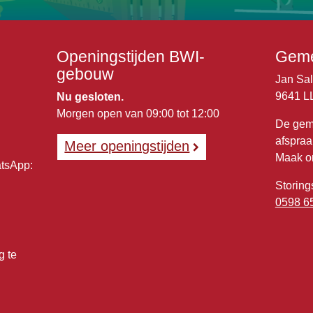
Openingstijden BWI-
Geme
gebouw
Jan Sa
9641 L
Nu gesloten.
Morgen open van 09:00 tot 12:00
De gem
afspraa
Meer openingstijden
Maak o
atsApp:
Storing
0598 6
g te