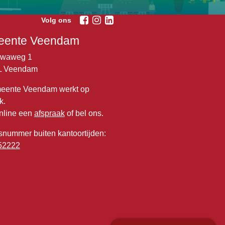
Volg ons
ente Veendam
lwaweg 1
L Veendam
eente Veendam werkt op
k.
nline een
afspraak
of bel ons.
snummer buiten kantoortijden:
52222