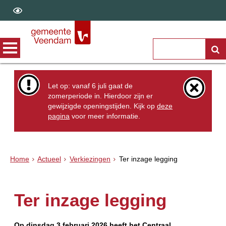
Let op: vanaf 6 juli gaat de
zomerperiode in. Hierdoor zijn er
gewijzigde openingstijden. Kijk op
deze
pagina
voor meer informatie.
Home
Actueel
Verkiezingen
Ter inzage legging
Ter inzage legging
Op dinsdag 3 februari 2026 heeft het Centraal