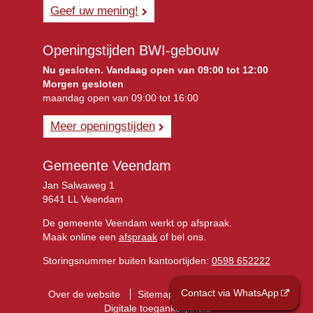
Geef uw mening!
Openingstijden BWI-gebouw
Nu gesloten. Vandaag open van 09:00 tot 12:00
Morgen gesloten
maandag open van 09:00 tot 16:00
Meer openingstijden
Gemeente Veendam
Jan Salwaweg 1
9641 LL Veendam
De gemeente Veendam werkt op afspraak.
Maak online een
afspraak
of bel ons.
Storingsnummer buiten kantoortijden:
0598 652222
Contact via WhatsApp
Over de website
Sitemap
Privacyverklaring
Digitale toegankelijkheid