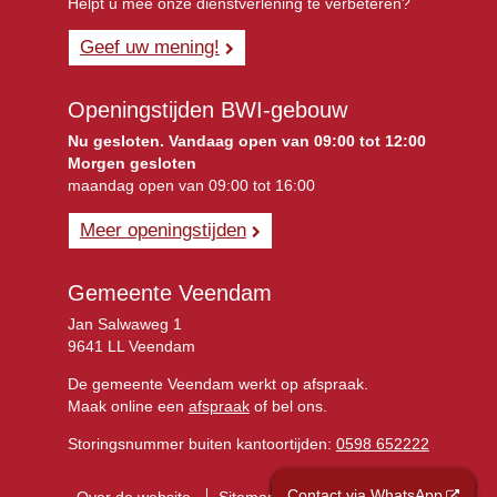
Helpt u mee onze dienstverlening te verbeteren?
Geef uw mening!
Openingstijden BWI-gebouw
Nu gesloten. Vandaag open van 09:00 tot 12:00
Morgen gesloten
maandag open van 09:00 tot 16:00
Meer openingstijden
Gemeente Veendam
Jan Salwaweg 1
9641 LL Veendam
De gemeente Veendam werkt op afspraak.
Maak online een
afspraak
of bel ons.
Storingsnummer buiten kantoortijden:
0598 652222
Contact via WhatsApp
Over de website
Sitemap
Privacyverklaring