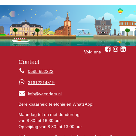
Volg ons
Contact
0598 652222
31612214519
info@veendam.nl
Bereikbaarheid telefonie en WhatsApp:
Maandag tot en met donderdag
van 8.30 tot 16:30 uur
Op vrijdag van 8.30 tot 13.00 uur