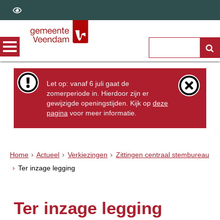
Let op: vanaf 6 juli gaat de
zomerperiode in. Hierdoor zijn er
gewijzigde openingstijden. Kijk op
deze
pagina
voor meer informatie.
Home
Actueel
Verkiezingen
Zittingen centraal stembureau
Ter inzage legging
Ter inzage legging