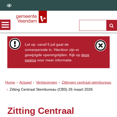
Let op: vanaf 6 juli gaat de
zomerperiode in. Hierdoor zijn er
gewijzigde openingstijden. Kijk op
deze
pagina
voor meer informatie.
Home
Actueel
Verkiezingen
Zittingen centraal stembureau
Zitting Centraal Stembureau (CBS) 26 maart 2026
Zitting Centraal