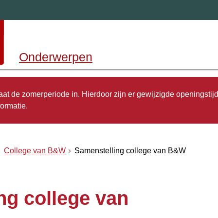
Onderwerpen
 gaat de zomerperiode in. Hierdoor zijn er gewijzigde openingstij
ormatie.
College van B&W
Samenstelling college van B&W
ng college van