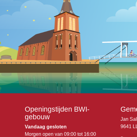
Openingstijden BWI-
Geme
gebouw
Jan Sa
9641 L
Vandaag gesloten
Morgen open van 09:00 tot 16:00