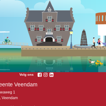
Volg ons
ente Veendam
lwaweg 1
L Veendam