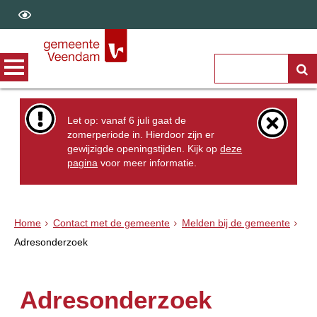
Let op: vanaf 6 juli gaat de
zomerperiode in. Hierdoor zijn er
gewijzigde openingstijden. Kijk op
deze
pagina
voor meer informatie.
Home
Contact met de gemeente
Melden bij de gemeente
Adresonderzoek
Adresonderzoek