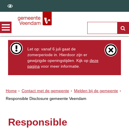
Let op: vanaf 6 juli gaat de
zomerperiode in. Hierdoor zijn er
gewijzigde openingstijden. Kijk op
deze
pagina
voor meer informatie.
Home
Contact met de gemeente
Melden bij de gemeente
Responsible Disclosure gemeente Veendam
Responsible