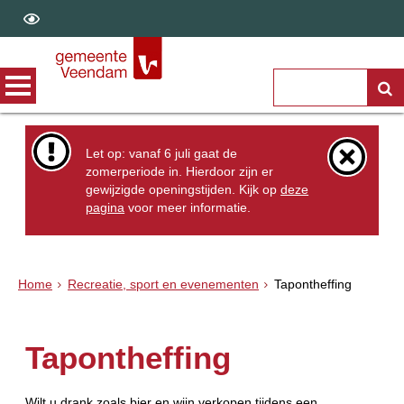
Let op: vanaf 6 juli gaat de
zomerperiode in. Hierdoor zijn er
gewijzigde openingstijden. Kijk op
deze
pagina
voor meer informatie.
Home
Recreatie, sport en evenementen
Tapontheffing
Tapontheffing
Wilt u drank zoals bier en wijn verkopen tijdens een