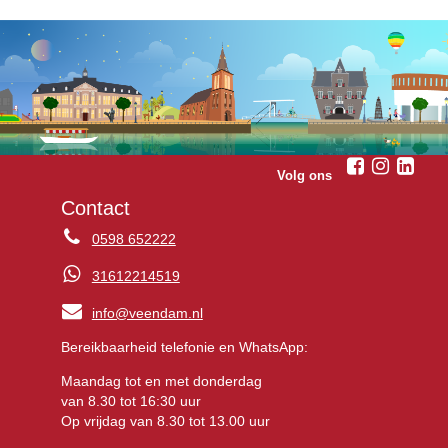
Volg ons
Contact
0598 652222
31612214519
info@veendam.nl
Bereikbaarheid telefonie en WhatsApp:
Maandag tot en met donderdag
van 8.30 tot 16:30 uur
Op vrijdag van 8.30 tot 13.00 uur