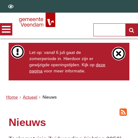
Let op: vanaf 6 juli gaat de
zomerperiode in. Hierdoor zijn er
gewijzigde openingstijden. Kijk op
deze
pagina
voor meer informatie.
Home
Actueel
Nieuws
Nieuws