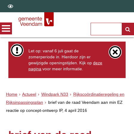
Let op: vanaf 6 juli gaat de
zomerperiode in. Hierdoor zijn er
gewijzigde openingstijden. Kijk op
deze
pagina
voor meer informatie.
Home
Actueel
Windpark N33
Rijkscoördinatieregeling en
Rijksinpassingsplan
brief van de raad Veendam aan min EZ
reactie op concept-ontwerp IP, 4 april 2016