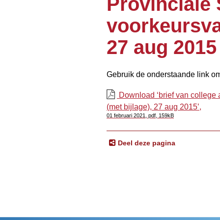
Provinciale 
voorkeursvar
27 aug 2015
Gebruik de onderstaande link o
Download ‘brief van college 
(met bijlage), 27 aug 2015’,
01 februari 2021,
pdf
, 159kB
Deel deze pagina