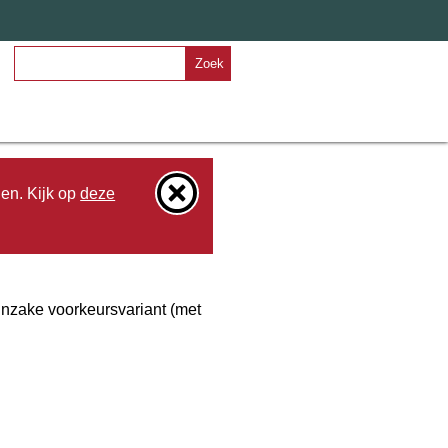
Zoek
den. Kijk op
deze
 inzake voorkeursvariant (met