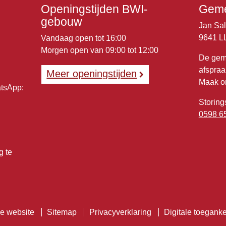
Openingstijden BWI-
Geme
gebouw
Jan Sa
9641 L
Vandaag open tot 16:00
Morgen open van 09:00 tot 12:00
De gem
afspraa
Meer openingstijden
Maak o
atsApp:
Storing
0598 6
g te
e website
Sitemap
Privacyverklaring
Digitale toeganke