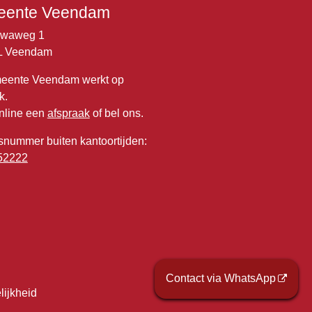
ente Veendam
lwaweg 1
L Veendam
eente Veendam werkt op
k.
nline een
afspraak
of bel ons.
snummer buiten kantoortijden:
52222
Contact via WhatsApp
lijkheid