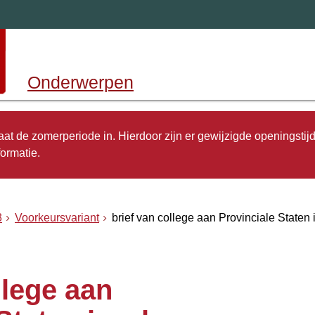
Onderwerpen
 gaat de zomerperiode in. Hierdoor zijn er gewijzigde openingstij
ormatie.
3
Voorkeursvariant
brief van college aan Provinciale Staten
llege aan