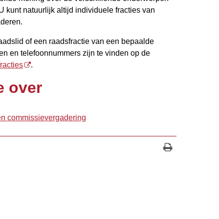
unt natuurlijk altijd individuele fracties van
aderen.
aadslid of een raadsfractie van een bepaalde
sen en telefoonnummers zijn te vinden op de
racties
.
e over
-en commissievergadering