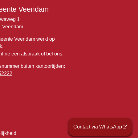
ente Veendam
lwaweg 1
L Veendam
eente Veendam werkt op
k.
nline een
afspraak
of bel ons.
snummer buiten kantoortijden:
52222
Contact via WhatsApp
lijkheid