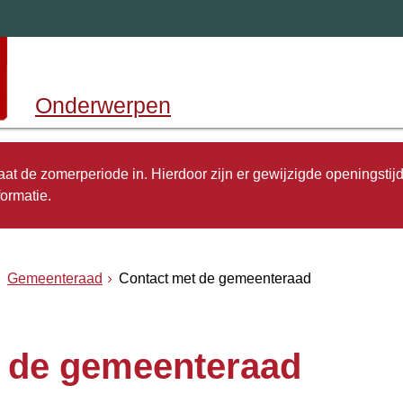
Onderwerpen
 gaat de zomerperiode in. Hierdoor zijn er gewijzigde openingstij
ormatie.
Gemeenteraad
Contact met de gemeenteraad
 de gemeenteraad