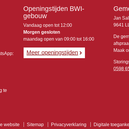
Openingstijden BWI-
Geme
gebouw
Jan Sa
9641 L
Vandaag open tot 12:00
Morgen gesloten
De gem
maandag open van 09:00 tot 16:00
afspraa
Maak o
Meer openingstijden
atsApp:
Storing
0598 6
g te
e website
Sitemap
Privacyverklaring
Digitale toeganke