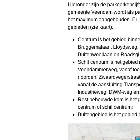
Hieronder zijn de parkeerkencijf
gemeente Veendam wordt als par
het maximum aangehouden. Er is
gebieden (zie kaart).
Centrum is het gebied binn
Bruggemalaan, Lloydsweg, V
Buitenwoellaan en Raadsgi
Schil centrum is het gebied
Veendammerweg, vanaf toeg
noorden, Zwaardvegerstraat
vanaf de aansluiting Trans
Industrieweg, DWM-weg en
Rest bebouwde kom is het g
centrum of schil centrum;
Buitengebied is het gebied