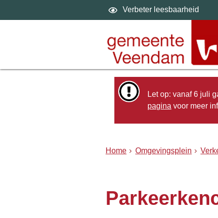
Verbeter leesbaarheid
Let op: vanaf 6 juli
pagina
voor meer inf
Home
Omgevingsplein
Verk
Parkeerkenc