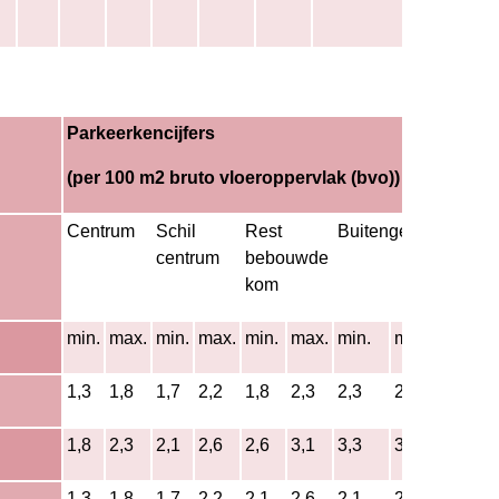
Parkeerkencijfers
Aand
bezo
(per 100 m2 bruto vloeroppervlak (bvo))
Centrum
Schil
Rest
Buitengebied
centrum
bebouwde
kom
min.
max.
min.
max.
min.
max.
min.
max.
1,3
1,8
1,7
2,2
1,8
2,3
2,3
2,82
5%
1,8
2,3
2,1
2,6
2,6
3,1
3,3
3,83
5%
1,3
1,8
1,7
2,2
2,1
2,6
2,1
2,6
5%