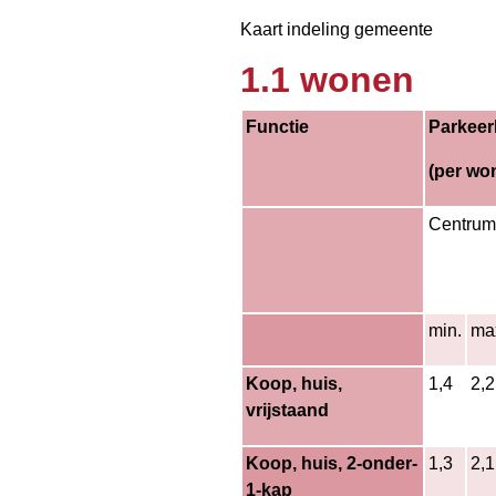
Kaart indeling gemeente
1.1 wonen
Functie
Parkeer
(per wo
Centrum
min.
ma
Koop, huis,
1,4
2,2
vrijstaand
Koop, huis, 2-onder-
1,3
2,1
1-kap