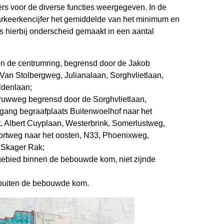
ers voor de diverse functies weergegeven. In de
keerkencijfer het gemiddelde van het minimum en
 hierbij onderscheid gemaakt in een aantal
en de centrumring, begrensd door de Jakob
an Stolbergweg, Julianalaan, Sorghvlietlaan,
ldenlaan;
 ruwweg begrensd door de Sorghvlietlaan,
ang begraafplaats Buitenwoelhof naar het
, Albert Cuyplaan, Westerbrink, Somerlustweg,
portweg naar het oosten, N33, Phoenixweg,
 Skager Rak;
ebied binnen de bebouwde kom, niet zijnde
 buiten de bebouwde kom.