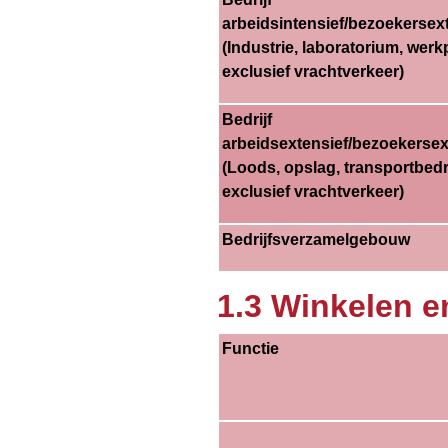
arbeidsintensief/bezoekersex
(Industrie, laboratorium, werkp
exclusief vrachtverkeer)
Bedrijf
arbeidsextensief/bezoekersex
(Loods, opslag, transportbedri
exclusief vrachtverkeer)
Bedrijfsverzamelgebouw
1.3 Winkelen 
Functie