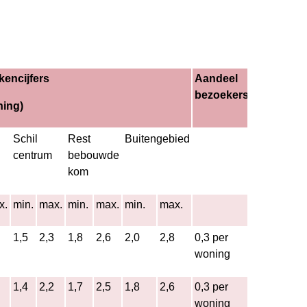
kencijfers
Aandeel
bezoekers
ning)
Schil
Rest
Buitengebied
centrum
bebouwde
kom
x.
min.
max.
min.
max.
min.
max.
1,5
2,3
1,8
2,6
2,0
2,8
0,3 per
woning
1,4
2,2
1,7
2,5
1,8
2,6
0,3 per
woning