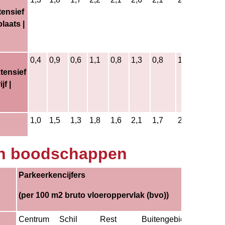
tensief
laats |
0,4
0,9
0,6
1,1
0,8
1,3
0,8
1,3
5%
tensief
jf |
1,0
1,5
1,3
1,8
1,6
2,1
1,7
2,2
5%
en boodschappen
Parkeerkencijfers
Aandeel
bezoeke
(per 100 m2 bruto vloeroppervlak (bvo))
Centrum
Schil
Rest
Buitengebied