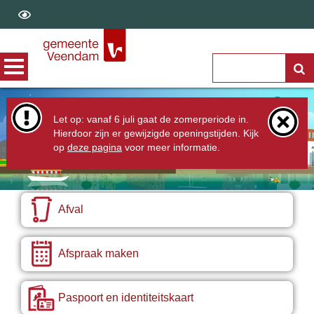
Let op: vanaf 6 juli gaat de zomerperiode in.
Zoek
Hierdoor zijn er gewijzigde openingstijden. Kijk
op
deze pagina
voor meer informatie.
Afval
Afspraak maken
Paspoort en identiteitskaart